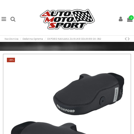
0
Naslovnica
Dodatna Oprema
OXFORD NAVLAKA ZA RUKE COURIER OX-392
−20%