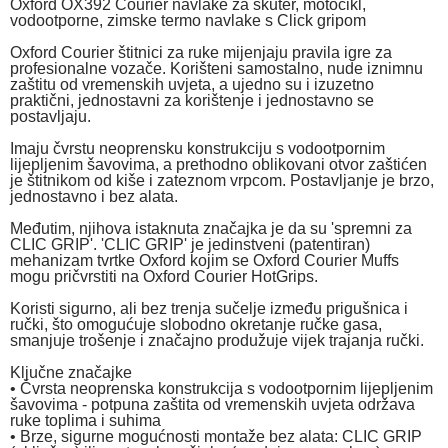
Oxford OX392 Courier navlake za skuter, motocikl,
vodootporne, zimske termo navlake s Click gripom
Oxford Courier štitnici za ruke mijenjaju pravila igre za
profesionalne vozače. Korišteni samostalno, nude iznimnu
zaštitu od vremenskih uvjeta, a ujedno su i izuzetno
praktični, jednostavni za korištenje i jednostavno se
postavljaju.
Imaju čvrstu neoprensku konstrukciju s vodootpornim
lijepljenim šavovima, a prethodno oblikovani otvor zaštićen
je štitnikom od kiše i zateznom vrpcom. Postavljanje je brzo,
jednostavno i bez alata.
Međutim, njihova istaknuta značajka je da su 'spremni za
CLIC GRIP'. 'CLIC GRIP' je jedinstveni (patentiran)
mehanizam tvrtke Oxford kojim se Oxford Courier Muffs
mogu pričvrstiti na Oxford Courier HotGrips.
Koristi sigurno, ali bez trenja sučelje između prigušnica i
ručki, što omogućuje slobodno okretanje ručke gasa,
smanjuje trošenje i značajno produžuje vijek trajanja ručki.
Ključne značajke
• Čvrsta neoprenska konstrukcija s vodootpornim lijepljenim
šavovima - potpuna zaštita od vremenskih uvjeta održava
ruke toplima i suhima
• Brze, sigurne mogućnosti montaže bez alata: CLIC GRIP