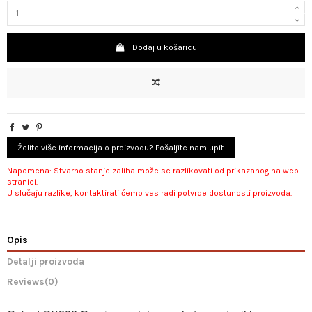
Dodaj u košaricu
Želite više informacija o proizvodu? Pošaljite nam upit.
Napomena: Stvarno stanje zaliha može se razlikovati od prikazanog na web
stranici.
U slučaju razlike, kontaktirati ćemo vas radi potvrde dostunosti proizvoda.
Opis
Detalji proizvoda
Reviews
(0)