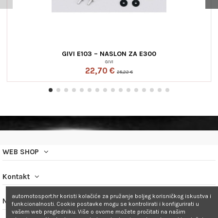
GIVI E103 – NASLON ZA E300
GIVI
22,70 €
25,22 €
WEB SHOP
Kontakt
automotosport.hr koristi kolačiće za pružanje boljeg korisničkog iskustva i
Newsletter
funkcionalnosti. Cookie postavke mogu se kontrolirati i konfigurirati u
vašem web pregledniku. Više o ovome možete pročitati na našim