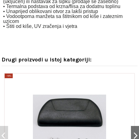
(uključen) ili nastavak za šipku (prodaje se zasebno)
• Termalna podstava od krzna/flisa za dodatnu toplinu
• Unaprijed oblikovani otvor za lakši pristup
• Vodootporna manžeta sa štitnikom od kiše i zateznim
uzicom
• Štiti od kiše, UV zračenja i vjetra
Drugi proizvodi u istoj kategoriji:
−10%